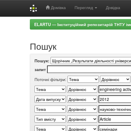
Домівка
Перегляд
Довідка
Skip
ELARTU — Інституційний репозитарій ТНТУ ім
navigation
Пошук
Пошук:
запит
Поточні фільтри: