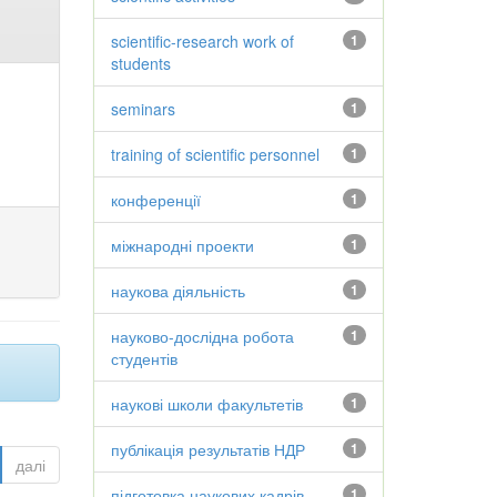
scientific-research work of
1
students
seminars
1
training of scientific personnel
1
конференції
1
міжнародні проекти
1
наукова діяльність
1
науково-дослідна робота
1
студентів
наукові школи факультетів
1
публікація результатів НДР
1
далі
підготовка наукових кадрів
1