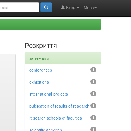
Вхід:
Мова
Розкриття
за темами
conferences
1
exhibitions
1
international projects
1
publication of results of research
1
research schools of faculties
1
scientific activities
1