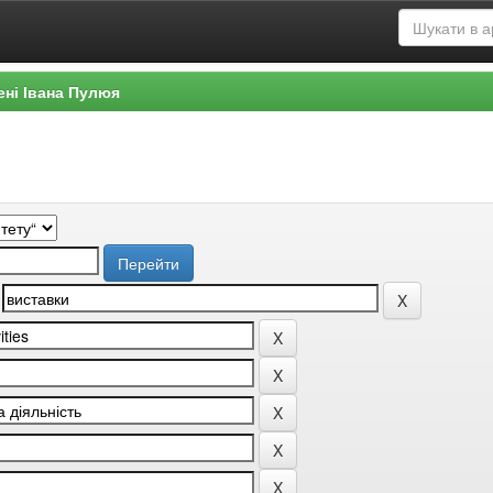
ені Івана Пулюя