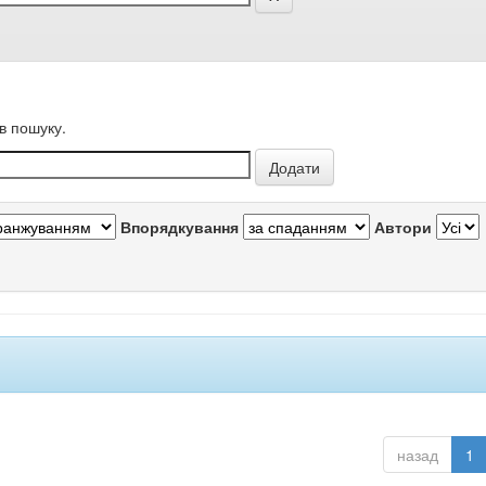
в пошуку.
Впорядкування
Автори
назад
1