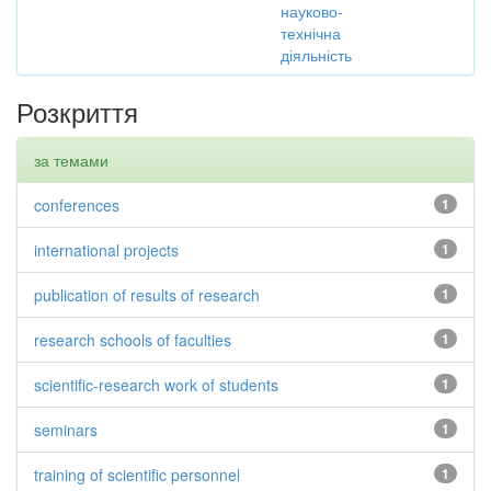
науково-
технічна
діяльність
Розкриття
за темами
conferences
1
international projects
1
publication of results of research
1
research schools of faculties
1
scientific-research work of students
1
seminars
1
training of scientific personnel
1