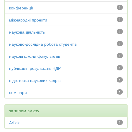
конференції
1
міжнародні проекти
1
наукова діяльність
1
науково-дослідна робота студентів
1
наукові школи факультетів
1
публікація результатів НДР
1
підготовка наукових кадрів
1
семінари
1
за типом вмісту
Article
1