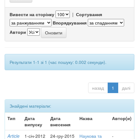
Вивести на сторінку
|
Сортування
Впорядкування
Автори
Результати 1-1 зі 1 (час пошуку: 0.002 секунди).
назад
1
далі
Знайдені матеріали:
Тип
Дата
Дата
Назва
Автор(и)
випуску
внесення
Article
1-січ-2012
24-гру-2015
Наукова та
-