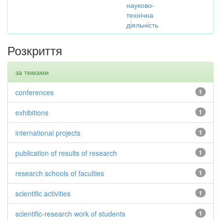
науково-
технічна
діяльність
Розкриття
за темами
conferences
1
exhibitions
1
international projects
1
publication of results of research
1
research schools of faculties
1
scientific activities
1
scientific-research work of students
1