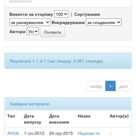
Вивести на сторінку
|
Сортування
Впорядкування
Автори
Результати 1-1 зі 1 (час пошуку: 0.001 секунди).
назад
1
далі
Знайдені матеріали:
Тип
Дата
Дата
Назва
Автор(и)
випуску
внесення
Article
1-січ-2012
24-гру-2015
Наукова та
-