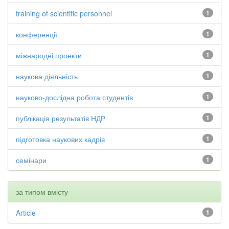
training of scientific personnel
1
конференції
1
міжнародні проекти
1
наукова діяльність
1
науково-дослідна робота студентів
1
публікація результатів НДР
1
підготовка наукових кадрів
1
семінари
1
за типом вмісту
Article
1