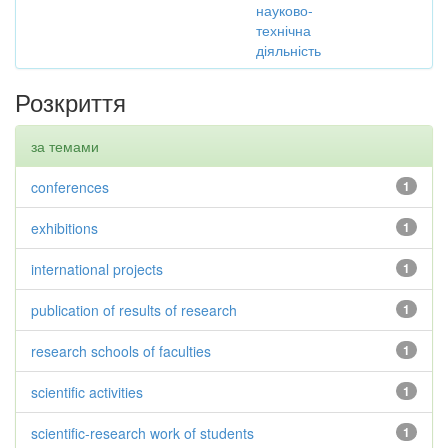
науково-
технічна
діяльність
Розкриття
за темами
conferences
1
exhibitions
1
international projects
1
publication of results of research
1
research schools of faculties
1
scientific activities
1
scientific-research work of students
1