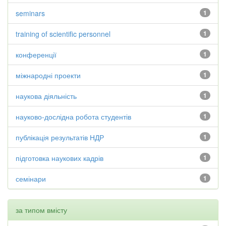
seminars
1
training of scientific personnel
1
конференції
1
міжнародні проекти
1
наукова діяльність
1
науково-дослідна робота студентів
1
публікація результатів НДР
1
підготовка наукових кадрів
1
семінари
1
за типом вмісту