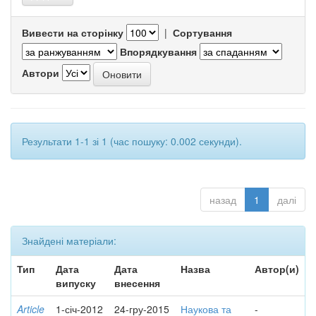
Вивести на сторінку
|
Сортування
Впорядкування
Автори
Результати 1-1 зі 1 (час пошуку: 0.002 секунди).
назад
1
далі
Знайдені матеріали:
Тип
Дата
Дата
Назва
Автор(и)
випуску
внесення
Article
1-січ-2012
24-гру-2015
Наукова та
-