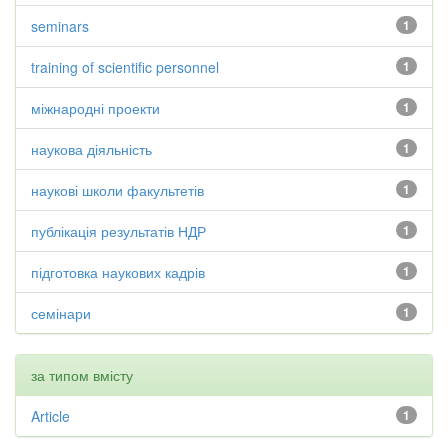
seminars
1
training of scientific personnel
1
міжнародні проекти
1
наукова діяльність
1
наукові школи факультетів
1
публікація результатів НДР
1
підготовка наукових кадрів
1
семінари
1
за типом вмісту
Article
1