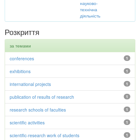
науково-
технічна
діяльність
Розкриття
за темами
conferences
1
exhibitions
1
international projects
1
publication of results of research
1
research schools of faculties
1
scientific activities
1
scientific-research work of students
1