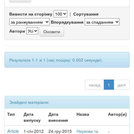
Вивести на сторінку
|
Сортування
Впорядкування
Автори
Результати 1-1 зі 1 (час пошуку: 0.002 секунди).
назад
1
далі
Знайдені матеріали:
Тип
Дата
Дата
Назва
Автор(и)
випуску
внесення
Article
1-січ-2012
24-гру-2015
Наукова та
-