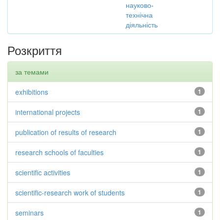
науково-
технічна
діяльність
Розкриття
за темами
exhibitions
1
international projects
1
publication of results of research
1
research schools of faculties
1
scientific activities
1
scientific-research work of students
1
seminars
1