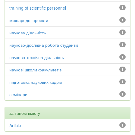
training of scientific personnel
1
міжнародні проекти
1
наукова діяльність
1
науково-дослідна робота студентів
1
науково-технічна діяльність
1
наукові школи факультетів
1
підготовка наукових кадрів
1
семінари
1
за типом вмісту
Article
1