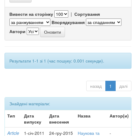
Вивести на сторінку
|
Сортування
Впорядкування
Автори
Результати 1-1 зі 1 (час пошуку: 0.001 секунди).
назад
1
далі
Знайдені матеріали:
Тип
Дата
Дата
Назва
Автор(и)
випуску
внесення
Article
1-січ-2011
24-гру-2015
Наукова та
-