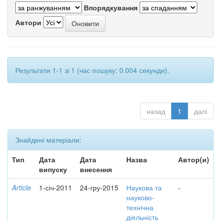
Впорядкування
Автори
Результати 1-1 зі 1 (час пошуку: 0.004 секунди).
назад
1
далі
Знайдені матеріали:
Тип
Дата
Дата
Назва
Автор(и)
випуску
внесення
Article
1-січ-2011
24-гру-2015
Наукова та
-
науково-
технічна
діяльність