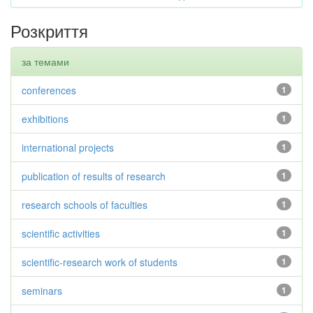
Розкриття
за темами
conferences
1
exhibitions
1
international projects
1
publication of results of research
1
research schools of faculties
1
scientific activities
1
scientific-research work of students
1
seminars
1