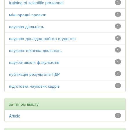
training of scientific personnel
1
міжнародні проекти
1
наукова діяльність
1
науково-дослідна робота студентів
1
науково-технічна діяльність
1
наукові школи факультетів
1
публікація результатів НДР
1
підготовка наукових кадрів
1
за типом вмісту
Article
1