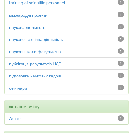
training of scientific personnel
1
міжнародні проекти
1
наукова діяльність
1
науково-технічна діяльність
1
наукові школи факультетів
1
публікація результатів НДР
1
підготовка наукових кадрів
1
семінари
1
за типом вмісту
Article
1