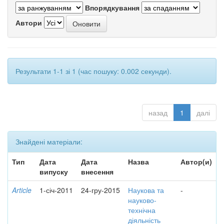
Впорядкування
Автори
Результати 1-1 зі 1 (час пошуку: 0.002 секунди).
назад
1
далі
Знайдені матеріали:
Тип
Дата
Дата
Назва
Автор(и)
випуску
внесення
Article
1-січ-2011
24-гру-2015
Наукова та
-
науково-
технічна
діяльність