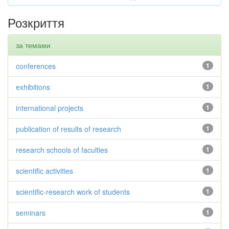
Розкриття
за темами
conferences
1
exhibitions
1
international projects
1
publication of results of research
1
research schools of faculties
1
scientific activities
1
scientific-research work of students
1
seminars
1