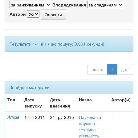
Впорядкування
Автори
Результати 1-1 зі 1 (час пошуку: 0.001 секунди).
назад
1
далі
Знайдені матеріали:
Тип
Дата
Дата
Назва
Автор(и)
випуску
внесення
Article
1-січ-2011
24-гру-2015
Наукова та
-
науково-
технічна
діяльність