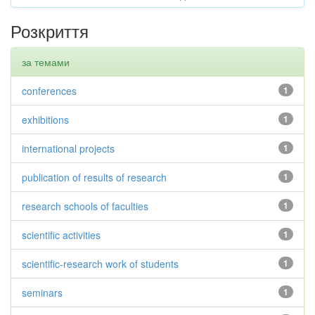
Розкриття
за темами
conferences
1
exhibitions
1
international projects
1
publication of results of research
1
research schools of faculties
1
scientific activities
1
scientific-research work of students
1
seminars
1