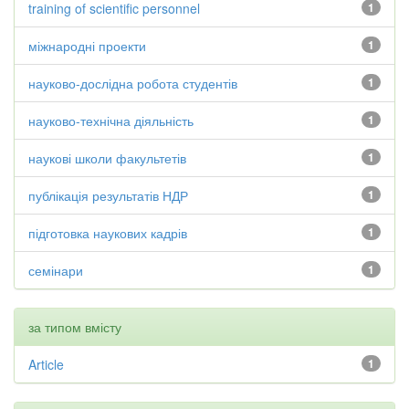
training of scientific personnel
1
міжнародні проекти
1
науково-дослідна робота студентів
1
науково-технічна діяльність
1
наукові школи факультетів
1
публікація результатів НДР
1
підготовка наукових кадрів
1
семінари
1
за типом вмісту
Article
1