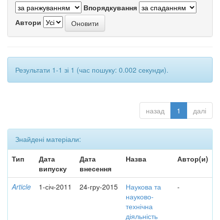
Впорядкування
Автори
Результати 1-1 зі 1 (час пошуку: 0.002 секунди).
назад
1
далі
Знайдені матеріали:
Тип
Дата
Дата
Назва
Автор(и)
випуску
внесення
Article
1-січ-2011
24-гру-2015
Наукова та
-
науково-
технічна
діяльність