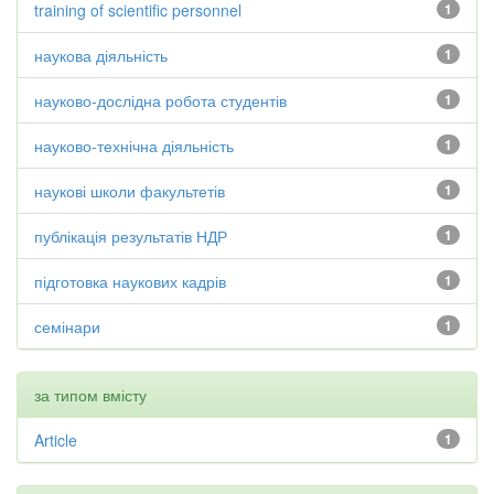
training of scientific personnel
1
наукова діяльність
1
науково-дослідна робота студентів
1
науково-технічна діяльність
1
наукові школи факультетів
1
публікація результатів НДР
1
підготовка наукових кадрів
1
семінари
1
за типом вмісту
Article
1