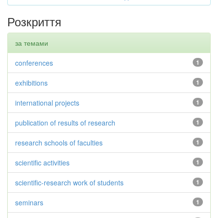
Розкриття
за темами
conferences
1
exhibitions
1
international projects
1
publication of results of research
1
research schools of faculties
1
scientific activities
1
scientific-research work of students
1
seminars
1