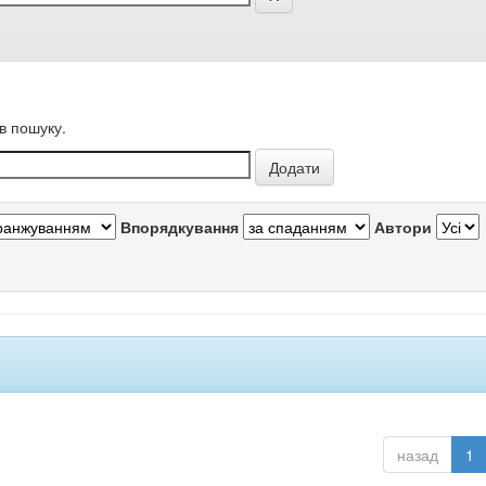
в пошуку.
Впорядкування
Автори
назад
1