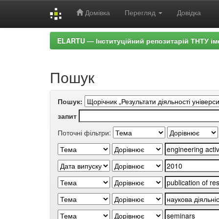
Домівка
Перегляд
Довідка
Skip
ELARTU — Інституційний репозитарій ТНТУ ім
navigation
Пошук
Пошук:
запит
Поточні фільтри: