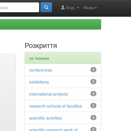
Вхід:
Мова
Розкриття
за темами
conferences
1
exhibitions
1
international projects
1
research schools of faculties
1
scientific activities
1
scientific-research work of
1