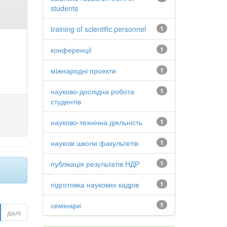
students
training of scientific personnel
1
конференції
1
міжнародні проекти
1
науково-дослідна робота
1
студентів
науково-технічна діяльність
1
наукові школи факультетів
1
публікація результатів НДР
1
підготовка наукових кадрів
1
семінари
1
далі