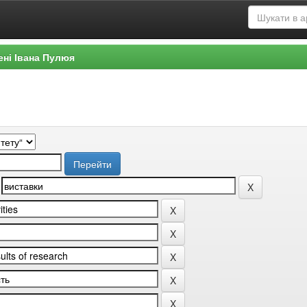
ені Івана Пулюя