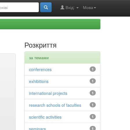
Вхід:
Мова
Розкриття
за темами
conferences
1
exhibitions
1
international projects
1
research schools of faculties
1
scientific activities
1
seminars
1