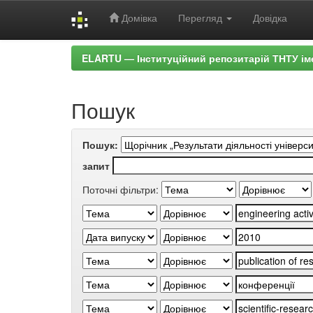
Домівка
Перегляд
Довідка
Skip
ELARTU — Інституційний репозитарій ТНТУ ім
navigation
Пошук
Пошук:
запит
Поточні фільтри: