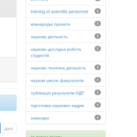
training of scientific personnel
1
міжнародні проекти
1
наукова діяльність
1
науково-дослідна робота
1
студентів
науково-технічна діяльність
1
наукові школи факультетів
1
публікація результатів НДР
1
підготовка наукових кадрів
1
семінари
1
далі
за типом вмісту