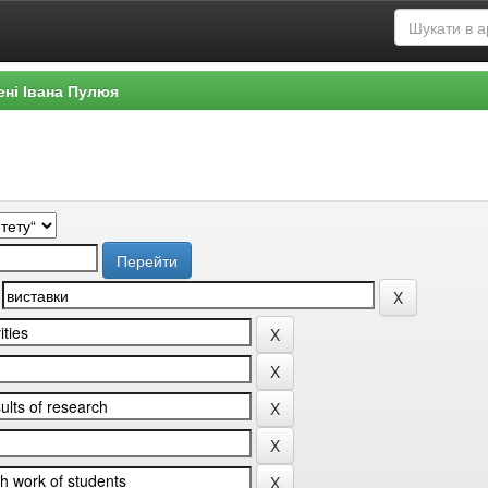
ені Івана Пулюя