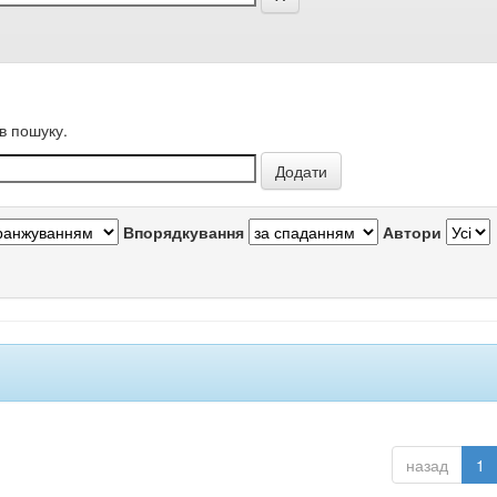
в пошуку.
Впорядкування
Автори
назад
1