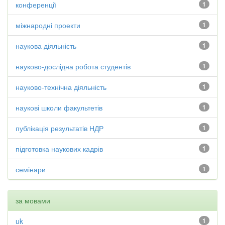
конференції
1
міжнародні проекти
1
наукова діяльність
1
науково-дослідна робота студентів
1
науково-технічна діяльність
1
наукові школи факультетів
1
публікація результатів НДР
1
підготовка наукових кадрів
1
семінари
1
за мовами
uk
1