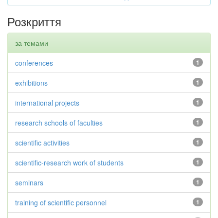
Розкриття
за темами
conferences
1
exhibitions
1
international projects
1
research schools of faculties
1
scientific activities
1
scientific-research work of students
1
seminars
1
training of scientific personnel
1