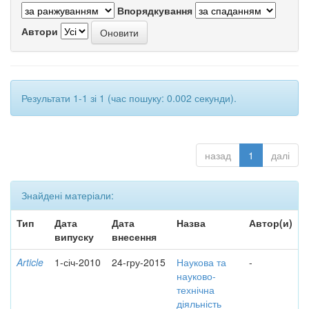
Впорядкування
Автори
Результати 1-1 зі 1 (час пошуку: 0.002 секунди).
назад
1
далі
Знайдені матеріали:
Тип
Дата
Дата
Назва
Автор(и)
випуску
внесення
Article
1-січ-2010
24-гру-2015
Наукова та
-
науково-
технічна
діяльність