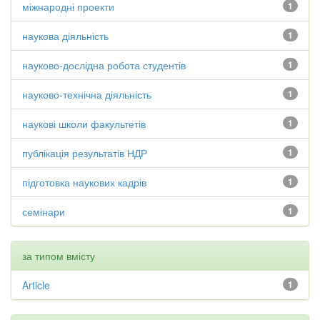
міжнародні проекти
1
наукова діяльність
1
науково-дослідна робота студентів
1
науково-технічна діяльність
1
наукові школи факультетів
1
публікація результатів НДР
1
підготовка наукових кадрів
1
семінари
1
за типом вмісту
Article
1