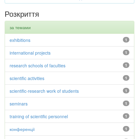
Розкриття
за темами
exhibitions
1
international projects
1
research schools of faculties
1
scientific activities
1
scientific-research work of students
1
seminars
1
training of scientific personnel
1
конференції
1