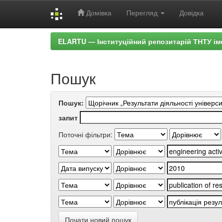
Домівка
Перегляд
Довідка
Skip
ELARTU — Інституційний репозитарій ТНТУ ім
navigation
Пошук
Пошук:
запит
Поточні фільтри:
Почати новий пошук