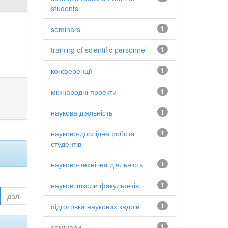
students
seminars
1
training of scientific personnel
1
конференції
1
міжнародні проекти
1
наукова діяльність
1
науково-дослідна робота
1
студентів
науково-технічна діяльність
1
наукові школи факультетів
1
далі
підготовка наукових кадрів
1
семінари
1