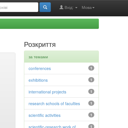
Вхід:
Мова
Розкриття
за темами
conferences
1
exhibitions
1
international projects
1
research schools of faculties
1
scientific activities
1
scientific-research work of
1