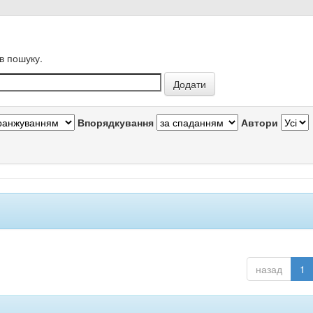
в пошуку.
Впорядкування
Автори
назад
1