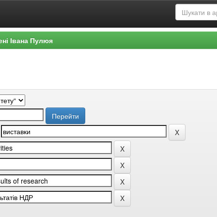
ені Івана Пулюя