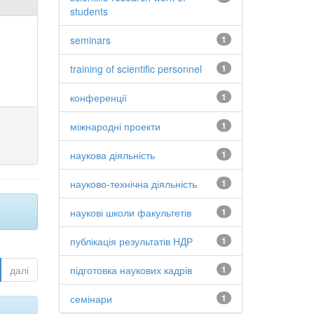
students
seminars
1
training of scientific personnel
1
конференції
1
міжнародні проекти
1
наукова діяльність
1
науково-технічна діяльність
1
наукові школи факультетів
1
публікація результатів НДР
1
далі
підготовка наукових кадрів
1
семінари
1