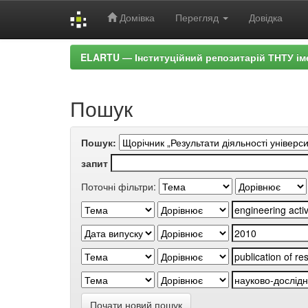
Домівка
Перегляд
Довідка
Skip
ELARTU — Інституційний репозитарій ТНТУ ім
navigation
Пошук
Пошук:
запит
Поточні фільтри:
Почати новий пошук