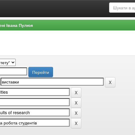
ені Івана Пулюя