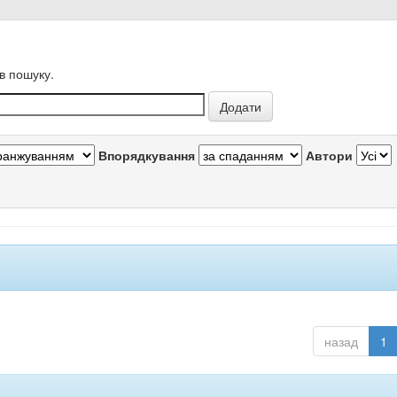
в пошуку.
Впорядкування
Автори
назад
1