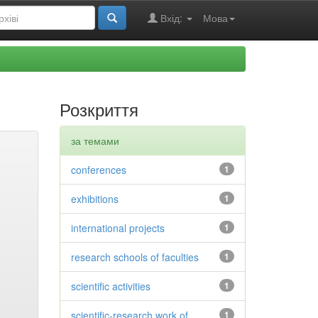
Вхід:
Мова
Розкриття
за темами
conferences
1
exhibitions
1
international projects
1
research schools of faculties
1
scientific activities
1
scientific-research work of
1