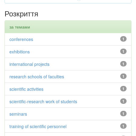
Розкриття
за темами
conferences
1
exhibitions
1
international projects
1
research schools of faculties
1
scientific activities
1
scientific-research work of students
1
seminars
1
training of scientific personnel
1