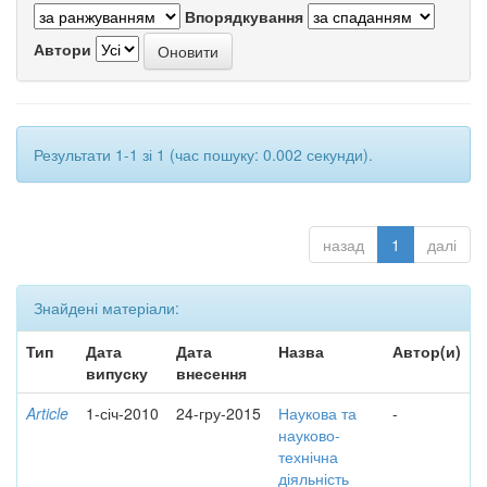
Впорядкування
Автори
Результати 1-1 зі 1 (час пошуку: 0.002 секунди).
назад
1
далі
Знайдені матеріали:
Тип
Дата
Дата
Назва
Автор(и)
випуску
внесення
Article
1-січ-2010
24-гру-2015
Наукова та
-
науково-
технічна
діяльність