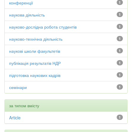
конференції
1
наукова діяльність
1
науково-дослідна робота студентів
1
науково-технічна діяльність
1
наукові школи факультетів
1
публікація результатів НДР
1
підготовка наукових кадрів
1
семінари
1
за типом вмісту
Article
1