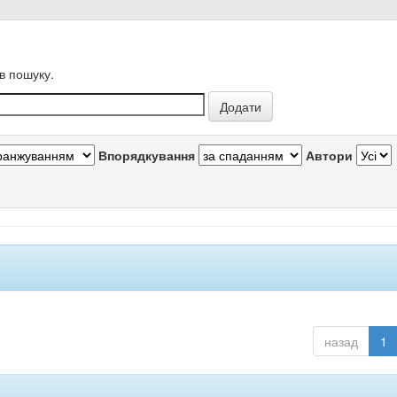
в пошуку.
Впорядкування
Автори
назад
1