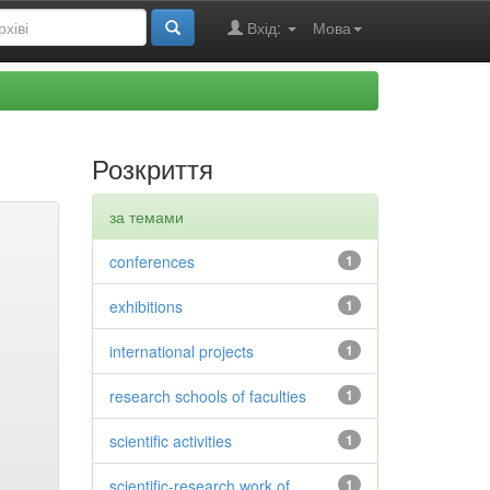
Вхід:
Мова
Розкриття
за темами
conferences
1
exhibitions
1
international projects
1
research schools of faculties
1
scientific activities
1
scientific-research work of
1