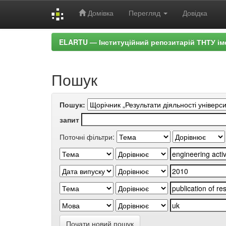
Домівка
Перегляд
Довідка
Skip
ELARTU — Інституційний репозитарій ТНТУ ім
navigation
Пошук
Пошук:
запит
Поточні фільтри:
Почати новий пошук