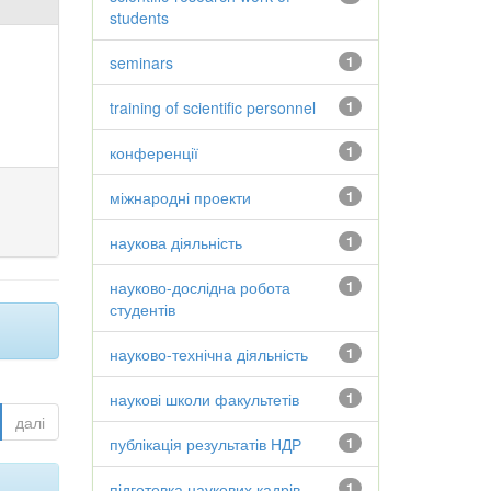
students
seminars
1
training of scientific personnel
1
конференції
1
міжнародні проекти
1
наукова діяльність
1
науково-дослідна робота
1
студентів
науково-технічна діяльність
1
наукові школи факультетів
1
далі
публікація результатів НДР
1
підготовка наукових кадрів
1