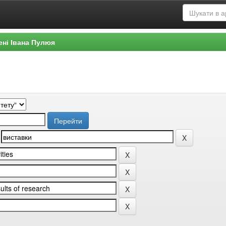
ені Івана Пулюя