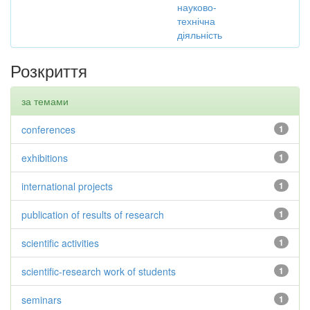
науково-
технічна
діяльність
Розкриття
за темами
conferences
1
exhibitions
1
international projects
1
publication of results of research
1
scientific activities
1
scientific-research work of students
1
seminars
1