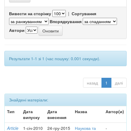
Вивести на сторінку
|
Сортування
Впорядкування
Автори
Результати 1-1 зі 1 (час пошуку: 0.001 секунди).
назад
1
далі
Знайдені матеріали:
Тип
Дата
Дата
Назва
Автор(и)
випуску
внесення
Article
1-січ-2010
24-гру-2015
Наукова та
-