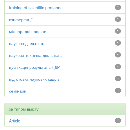
training of scientific personnel
1
конференції
1
міжнародні проекти
1
наукова діяльність
1
науково-технічна діяльність
1
публікація результатів НДР
1
підготовка наукових кадрів
1
семінари
1
за типом вмісту
Article
1