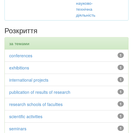
науково-
технічна
діяльність
Розкриття
за темами
conferences
1
exhibitions
1
international projects
1
publication of results of research
1
research schools of faculties
1
scientific activities
1
seminars
1