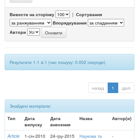
Вивести на сторінку
|
Сортування
Впорядкування
Автори
Результати 1-1 зі 1 (час пошуку: 0.002 секунди).
назад
1
далі
Знайдені матеріали:
Тип
Дата
Дата
Назва
Автор(и)
випуску
внесення
Article
1-січ-2010
24-гру-2015
Наукова та
-