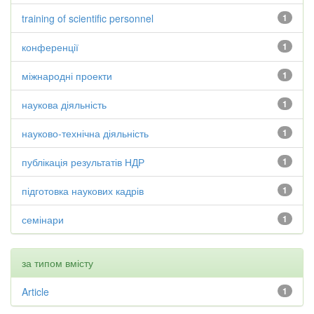
training of scientific personnel
1
конференції
1
міжнародні проекти
1
наукова діяльність
1
науково-технічна діяльність
1
публікація результатів НДР
1
підготовка наукових кадрів
1
семінари
1
за типом вмісту
Article
1