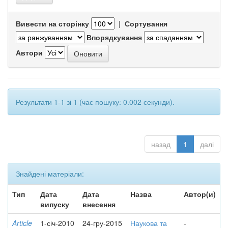
Вивести на сторінку
|
Сортування
Впорядкування
Автори
Результати 1-1 зі 1 (час пошуку: 0.002 секунди).
назад
1
далі
Знайдені матеріали:
Тип
Дата
Дата
Назва
Автор(и)
випуску
внесення
Article
1-січ-2010
24-гру-2015
Наукова та
-