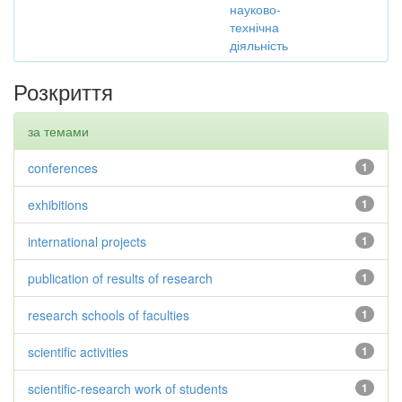
науково-
технічна
діяльність
Розкриття
за темами
conferences
1
exhibitions
1
international projects
1
publication of results of research
1
research schools of faculties
1
scientific activities
1
scientific-research work of students
1