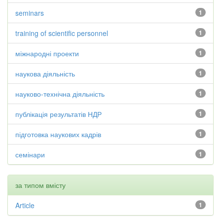
seminars
1
training of scientific personnel
1
міжнародні проекти
1
наукова діяльність
1
науково-технічна діяльність
1
публікація результатів НДР
1
підготовка наукових кадрів
1
семінари
1
за типом вмісту
Article
1