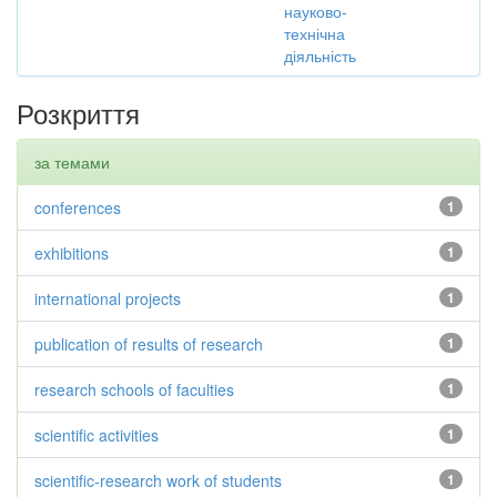
науково-
технічна
діяльність
Розкриття
за темами
conferences
1
exhibitions
1
international projects
1
publication of results of research
1
research schools of faculties
1
scientific activities
1
scientific-research work of students
1