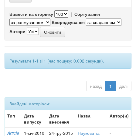
Вивести на сторінку
|
Сортування
Впорядкування
Автори
Результати 1-1 зі 1 (час пошуку: 0.002 секунди).
назад
1
далі
Знайдені матеріали:
Тип
Дата
Дата
Назва
Автор(и)
випуску
внесення
Article
1-січ-2010
24-гру-2015
Наукова та
-