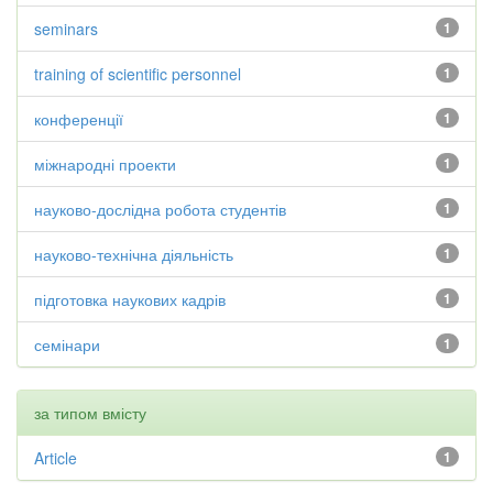
seminars
1
training of scientific personnel
1
конференції
1
міжнародні проекти
1
науково-дослідна робота студентів
1
науково-технічна діяльність
1
підготовка наукових кадрів
1
семінари
1
за типом вмісту
Article
1