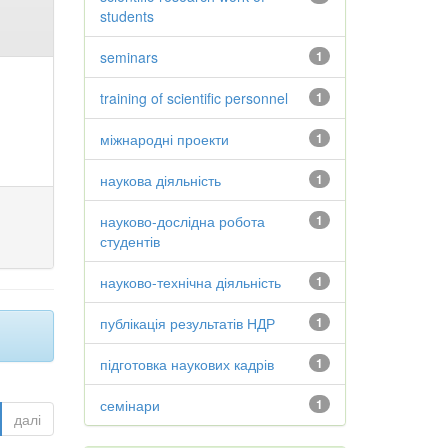
students
seminars
1
training of scientific personnel
1
міжнародні проекти
1
наукова діяльність
1
науково-дослідна робота
1
студентів
науково-технічна діяльність
1
публікація результатів НДР
1
підготовка наукових кадрів
1
семінари
1
далі