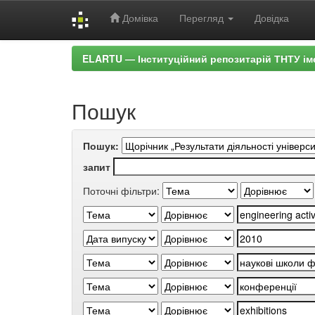
Домівка
Перегляд
Довідка
Skip
ELARTU — Інституційний репозитарій ТНТУ ім
navigation
Пошук
Пошук:
запит
Поточні фільтри: