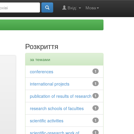
Вхід:
Мова
Розкриття
за темами
conferences
1
international projects
1
publication of results of research
1
research schools of faculties
1
scientific activities
1
scientific-research work of
1