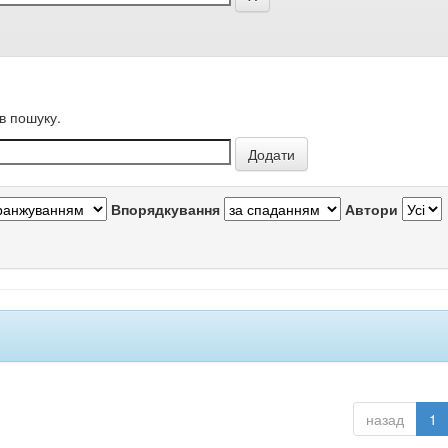
в пошуку.
Впорядкування
Автори
назад
1