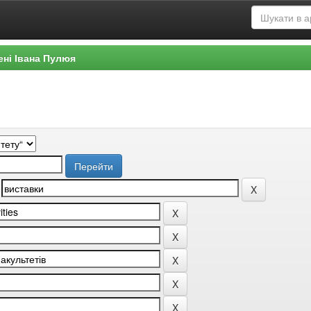
ені Івана Пулюя