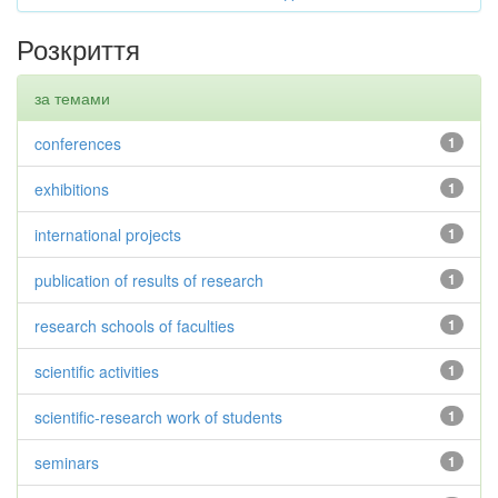
Розкриття
за темами
conferences
1
exhibitions
1
international projects
1
publication of results of research
1
research schools of faculties
1
scientific activities
1
scientific-research work of students
1
seminars
1