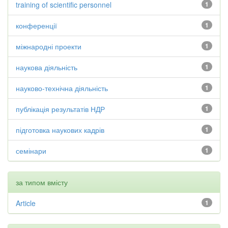
training of scientific personnel
1
конференції
1
міжнародні проекти
1
наукова діяльність
1
науково-технічна діяльність
1
публікація результатів НДР
1
підготовка наукових кадрів
1
семінари
1
за типом вмісту
Article
1