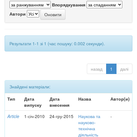
Впорядкування
Автори
Результати 1-1 зі 1 (час пошуку: 0.002 секунди).
назад
1
далі
Знайдені матеріали:
Тип
Дата
Дата
Назва
Автор(и)
випуску
внесення
Article
1-січ-2010
24-гру-2015
Наукова та
-
науково-
технічна
діяльність