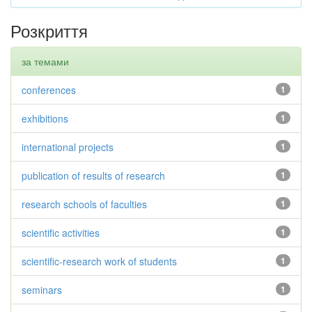
Розкриття
за темами
conferences
1
exhibitions
1
international projects
1
publication of results of research
1
research schools of faculties
1
scientific activities
1
scientific-research work of students
1
seminars
1