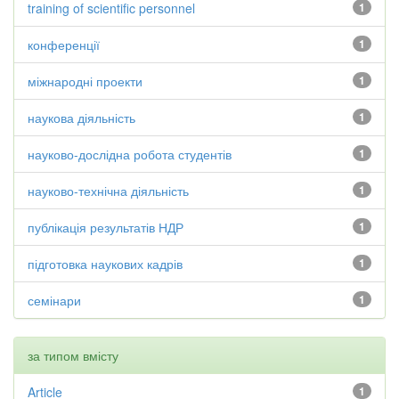
training of scientific personnel
1
конференції
1
міжнародні проекти
1
наукова діяльність
1
науково-дослідна робота студентів
1
науково-технічна діяльність
1
публікація результатів НДР
1
підготовка наукових кадрів
1
семінари
1
за типом вмісту
Article
1