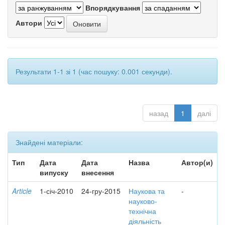
Впорядкування
Автори
Результати 1-1 зі 1 (час пошуку: 0.001 секунди).
назад
1
далі
Знайдені матеріали:
Тип
Дата
Дата
Назва
Автор(и)
випуску
внесення
Article
1-січ-2010
24-гру-2015
Наукова та
-
науково-
технічна
діяльність