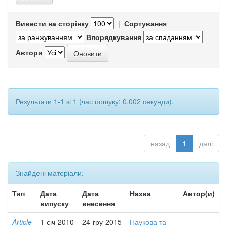
Вивести на сторінку
|
Сортування
Впорядкування
Автори
Результати 1-1 зі 1 (час пошуку: 0.002 секунди).
назад
1
далі
Знайдені матеріали:
Тип
Дата
Дата
Назва
Автор(и)
випуску
внесення
Article
1-січ-2010
24-гру-2015
Наукова та
-