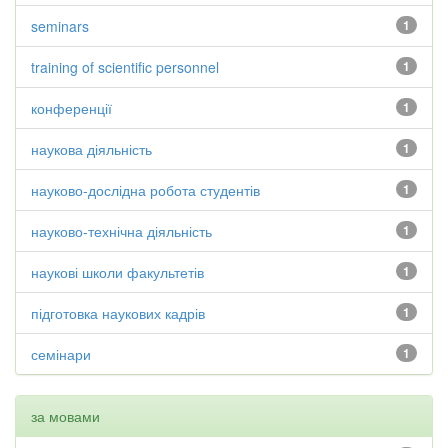
seminars
1
training of scientific personnel
1
конференції
1
наукова діяльність
1
науково-дослідна робота студентів
1
науково-технічна діяльність
1
наукові школи факультетів
1
підготовка наукових кадрів
1
семінари
1
за мовами