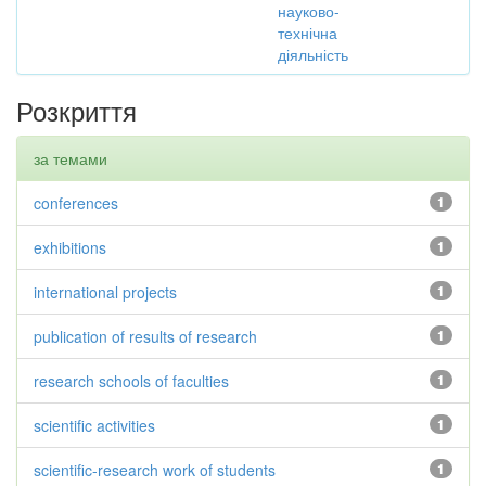
науково-
технічна
діяльність
Розкриття
за темами
conferences
1
exhibitions
1
international projects
1
publication of results of research
1
research schools of faculties
1
scientific activities
1
scientific-research work of students
1