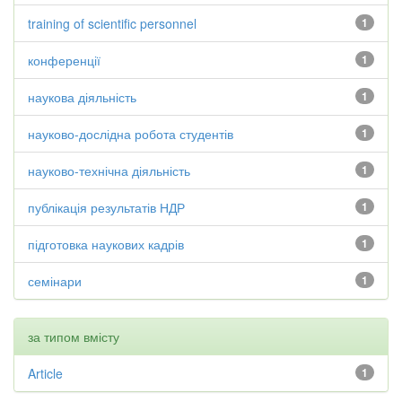
training of scientific personnel
1
конференції
1
наукова діяльність
1
науково-дослідна робота студентів
1
науково-технічна діяльність
1
публікація результатів НДР
1
підготовка наукових кадрів
1
семінари
1
за типом вмісту
Article
1