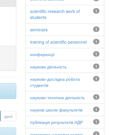
scientific-research work of
1
students
seminars
1
training of scientific personnel
1
конференції
1
наукова діяльність
1
науково-дослідна робота
1
студентів
науково-технічна діяльність
1
наукові школи факультетів
1
далі
публікація результатів НДР
1
підготовка наукових кадрів
1