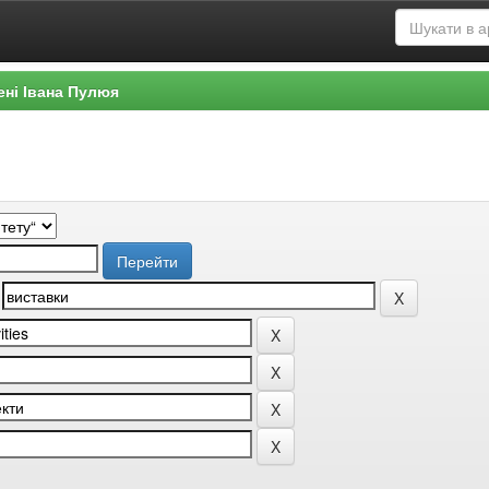
ені Івана Пулюя