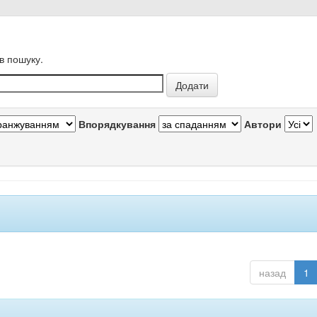
в пошуку.
Впорядкування
Автори
назад
1