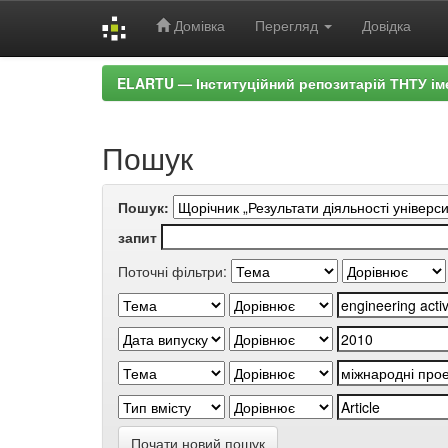
Домівка
Перегляд
Довідка
Skip
ELARTU — Інституційний репозитарій ТНТУ ім
navigation
Пошук
Пошук:
запит
Поточні фільтри:
Почати новий пошук