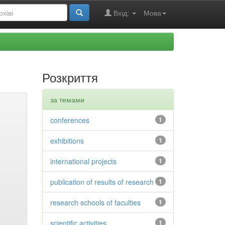
Вхід:
Мова
Розкриття
за темами
conferences
1
exhibitions
1
international projects
1
publication of results of research
1
research schools of faculties
1
scientific activities
1