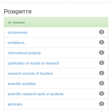
Розкриття
за темами
conferences
1
exhibitions
1
international projects
1
publication of results of research
1
research schools of faculties
1
scientific activities
1
scientific-research work of students
1
seminars
1