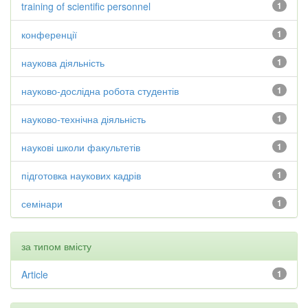
training of scientific personnel
1
конференції
1
наукова діяльність
1
науково-дослідна робота студентів
1
науково-технічна діяльність
1
наукові школи факультетів
1
підготовка наукових кадрів
1
семінари
1
за типом вмісту
Article
1