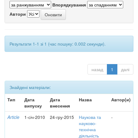
Впорядкування
Автори
Результати 1-1 зі 1 (час пошуку: 0.002 секунди).
назад
1
далі
Знайдені матеріали:
Тип
Дата
Дата
Назва
Автор(и)
випуску
внесення
Article
1-січ-2010
24-гру-2015
Наукова та
-
науково-
технічна
діяльність