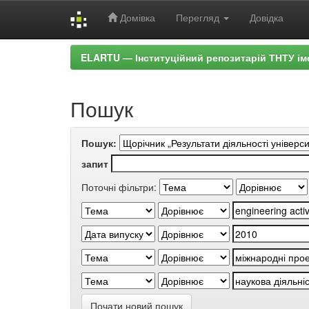
Домівка
Перегляд
Довідка
Skip
ELARTU — Інституційний репозитарій ТНТУ ім
navigation
Пошук
Пошук:
запит
Поточні фільтри:
Почати новий пошук