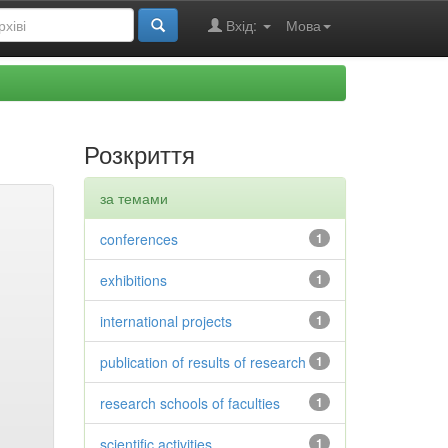
Вхід:
Мова
Розкриття
за темами
conferences
1
exhibitions
1
international projects
1
publication of results of research
1
research schools of faculties
1
scientific activities
1