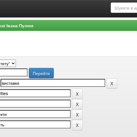
ені Івана Пулюя