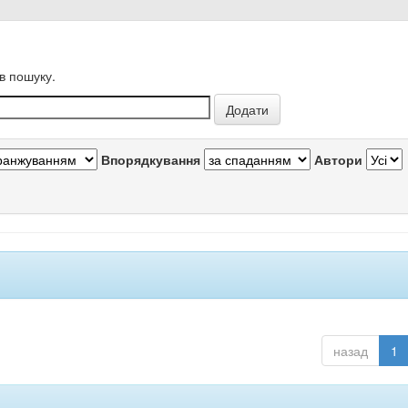
в пошуку.
Впорядкування
Автори
назад
1