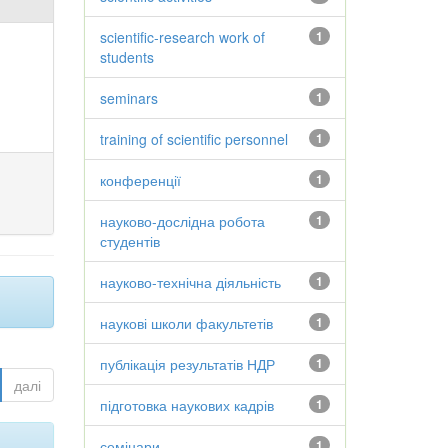
scientific-research work of
1
students
seminars
1
training of scientific personnel
1
конференції
1
науково-дослідна робота
1
студентів
науково-технічна діяльність
1
наукові школи факультетів
1
публікація результатів НДР
1
далі
підготовка наукових кадрів
1
семінари
1