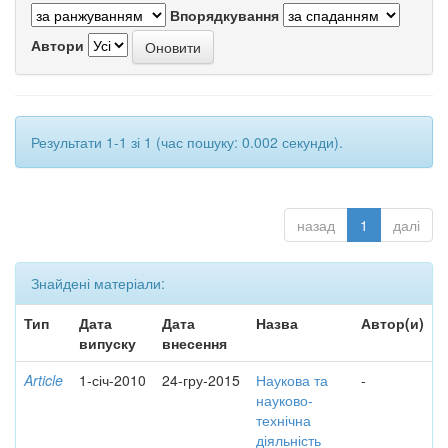
Впорядкування
Автори
Результати 1-1 зі 1 (час пошуку: 0.002 секунди).
назад
1
далі
Знайдені матеріали:
Тип
Дата
Дата
Назва
Автор(и)
випуску
внесення
Article
1-січ-2010
24-гру-2015
Наукова та
-
науково-
технічна
діяльність