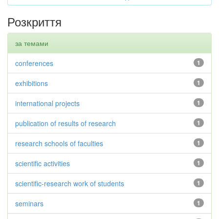
Розкриття
за темами
conferences
1
exhibitions
1
international projects
1
publication of results of research
1
research schools of faculties
1
scientific activities
1
scientific-research work of students
1
seminars
1