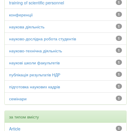
training of scientific personnel
1
конференції
1
наукова діяльність
1
науково-дослідна робота студентів
1
науково-технічна діяльність
1
наукові школи факультетів
1
публікація результатів НДР
1
підготовка наукових кадрів
1
семінари
1
за типом вмісту
Article
1