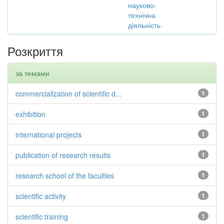
науково-
технічна
діяльність
Розкриття
за темами
commercialization of scientific d...
1
exhibition
1
international projects
1
publication of research results
1
research school of the faculties
1
scientific activity
1
scientific training
1