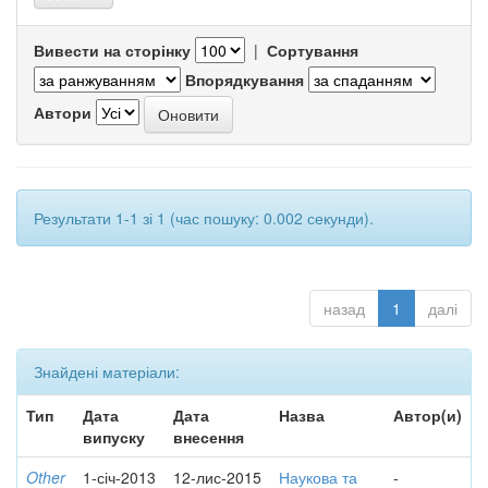
Вивести на сторінку
|
Сортування
Впорядкування
Автори
Результати 1-1 зі 1 (час пошуку: 0.002 секунди).
назад
1
далі
Знайдені матеріали:
Тип
Дата
Дата
Назва
Автор(и)
випуску
внесення
Other
1-січ-2013
12-лис-2015
Наукова та
-