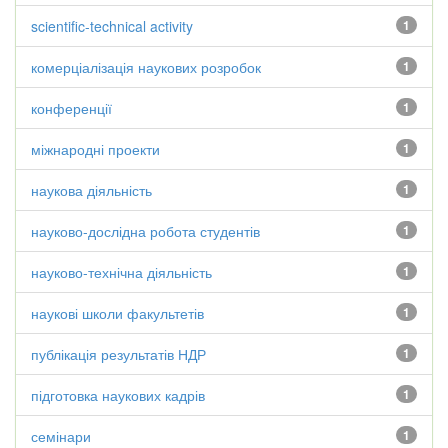
scientific-technical activity
1
комерціалізація наукових розробок
1
конференції
1
міжнародні проекти
1
наукова діяльність
1
науково-дослідна робота студентів
1
науково-технічна діяльність
1
наукові школи факультетів
1
публікація результатів НДР
1
підготовка наукових кадрів
1
семінари
1