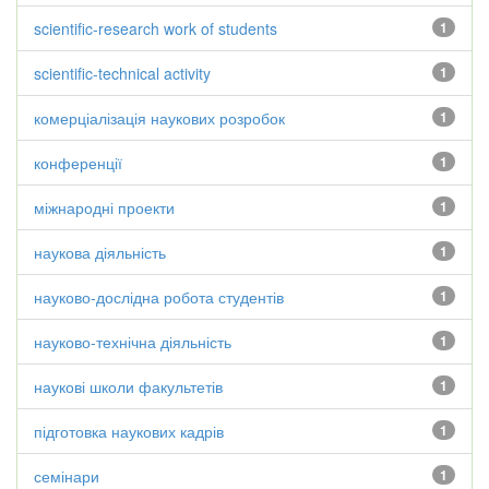
scientific-research work of students
1
scientific-technical activity
1
комерціалізація наукових розробок
1
конференції
1
міжнародні проекти
1
наукова діяльність
1
науково-дослідна робота студентів
1
науково-технічна діяльність
1
наукові школи факультетів
1
підготовка наукових кадрів
1
семінари
1