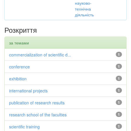
науково-
технічна
діяльність
Розкриття
за темами
commercialization of scientific d...
1
conference
1
exhibition
1
international projects
1
publication of research results
1
research school of the faculties
1
scientific training
1