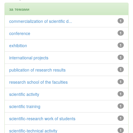
за темами
commercialization of scientific d...
1
conference
1
exhibition
1
international projects
1
publication of research results
1
research school of the faculties
1
scientific activity
1
scientific training
1
scientific-research work of students
1
scientific-technical activity
1