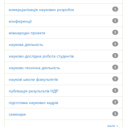
комерціалізація наукових розробок
1
конференції
1
міжнародні проекти
1
наукова діяльність
1
науково-дослідна робота студентів
1
науково-технічна діяльність
1
наукові школи факультетів
1
публікація результатів НДР
1
підготовка наукових кадрів
1
семінари
1
далі >