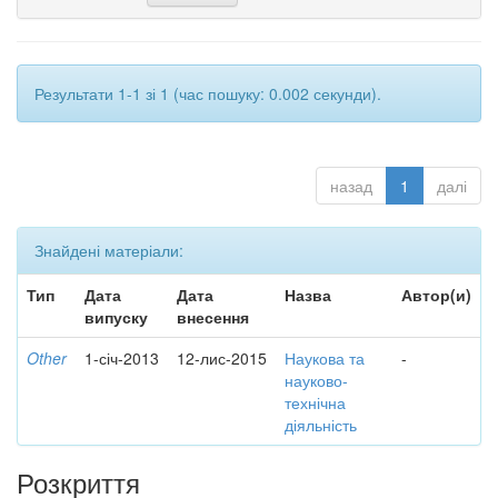
Результати 1-1 зі 1 (час пошуку: 0.002 секунди).
назад
1
далі
Знайдені матеріали:
Тип
Дата
Дата
Назва
Автор(и)
випуску
внесення
Other
1-січ-2013
12-лис-2015
Наукова та
-
науково-
технічна
діяльність
Розкриття