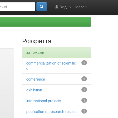
Вхід:
Мова
Розкриття
за темами
commercialization of scientific
1
d...
conference
1
exhibition
1
international projects
1
publication of research results
1