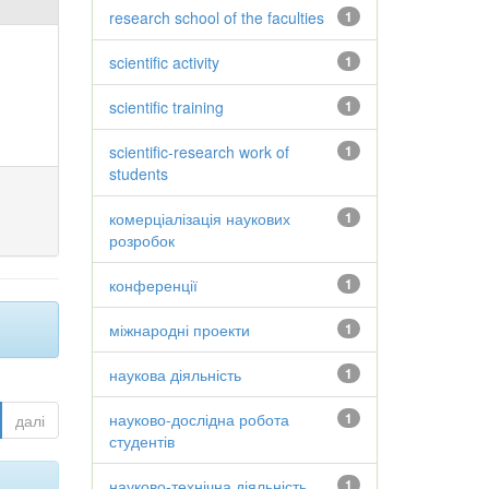
research school of the faculties
1
scientific activity
1
scientific training
1
scientific-research work of
1
students
комерціалізація наукових
1
розробок
конференції
1
міжнародні проекти
1
наукова діяльність
1
науково-дослідна робота
1
далі
студентів
науково-технічна діяльність
1