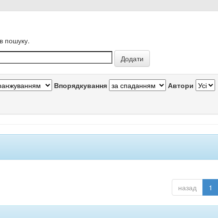
в пошуку.
Впорядкування
Автори
назад
1