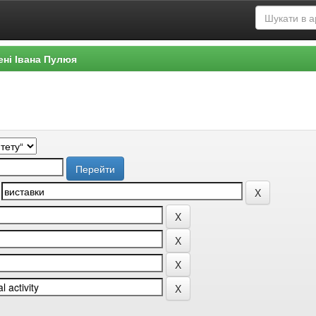
ені Івана Пулюя