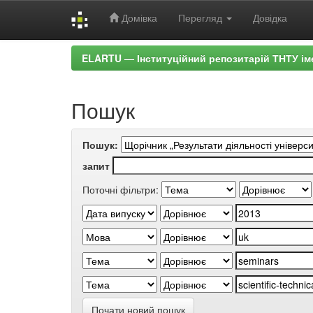
Домівка
Перегляд
Довідка
Skip
ELARTU — Інституційний репозитарій ТНТУ ім
navigation
Пошук
Пошук:
запит
Поточні фільтри:
Почати новий пошук