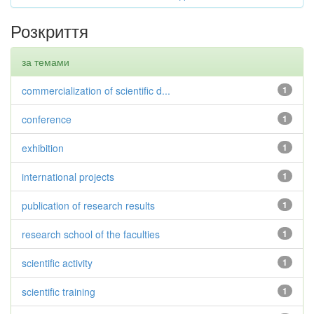
Розкриття
за темами
commercialization of scientific d...
1
conference
1
exhibition
1
international projects
1
publication of research results
1
research school of the faculties
1
scientific activity
1
scientific training
1