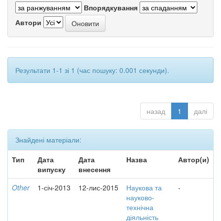
Впорядкування
Автори
Результати 1-1 зі 1 (час пошуку: 0.001 секунди).
назад
1
далі
Знайдені матеріали:
Тип
Дата
Дата
Назва
Автор(и)
випуску
внесення
Other
1-січ-2013
12-лис-2015
Наукова та
-
науково-
технічна
діяльність