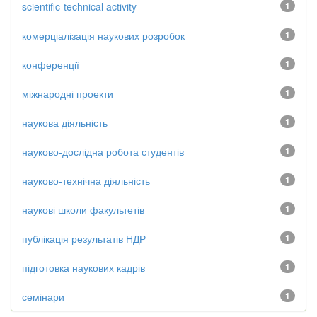
scientific-technical activity
1
комерціалізація наукових розробок
1
конференції
1
міжнародні проекти
1
наукова діяльність
1
науково-дослідна робота студентів
1
науково-технічна діяльність
1
наукові школи факультетів
1
публікація результатів НДР
1
підготовка наукових кадрів
1
семінари
1