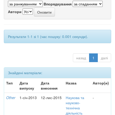
Впорядкування
Автори
Результати 1-1 зі 1 (час пошуку: 0.001 секунди).
назад
1
далі
Знайдені матеріали:
Тип
Дата
Дата
Назва
Автор(и)
випуску
внесення
Other
1-січ-2013
12-лис-2015
Наукова та
-
науково-
технічна
діяльність