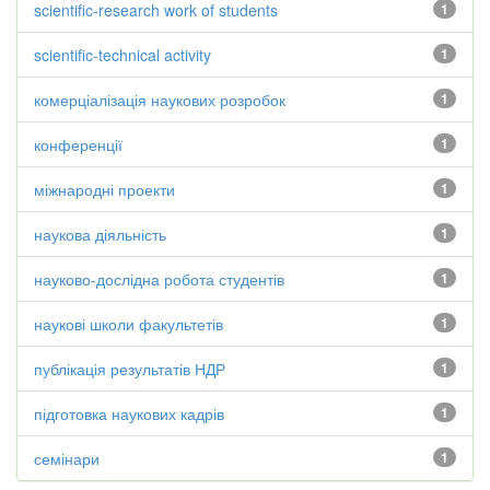
scientific-research work of students
1
scientific-technical activity
1
комерціалізація наукових розробок
1
конференції
1
міжнародні проекти
1
наукова діяльність
1
науково-дослідна робота студентів
1
наукові школи факультетів
1
публікація результатів НДР
1
підготовка наукових кадрів
1
семінари
1