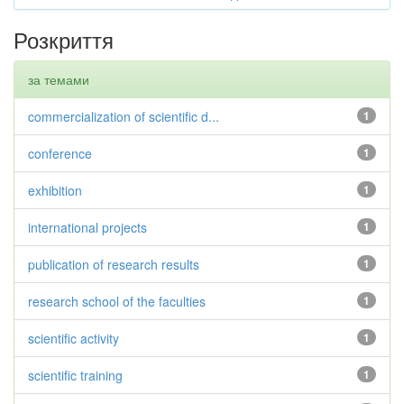
Розкриття
за темами
commercialization of scientific d...
1
conference
1
exhibition
1
international projects
1
publication of research results
1
research school of the faculties
1
scientific activity
1
scientific training
1