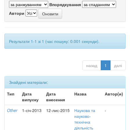
Впорядкування
Автори
Результати 1-1 зі 1 (час пошуку: 0.001 секунди).
назад
1
далі
Знайдені матеріали:
Тип
Дата
Дата
Назва
Автор(и)
випуску
внесення
Other
1-січ-2013
12-лис-2015
Наукова та
-
науково-
технічна
діяльність