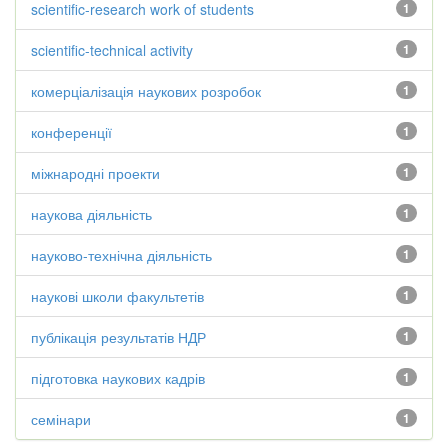
scientific-research work of students
1
scientific-technical activity
1
комерціалізація наукових розробок
1
конференції
1
міжнародні проекти
1
наукова діяльність
1
науково-технічна діяльність
1
наукові школи факультетів
1
публікація результатів НДР
1
підготовка наукових кадрів
1
семінари
1