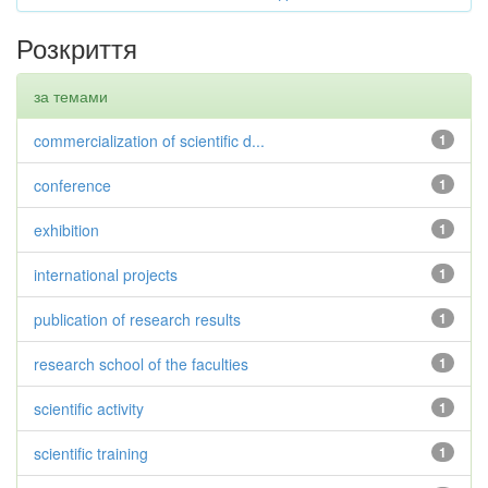
Розкриття
за темами
commercialization of scientific d...
1
conference
1
exhibition
1
international projects
1
publication of research results
1
research school of the faculties
1
scientific activity
1
scientific training
1