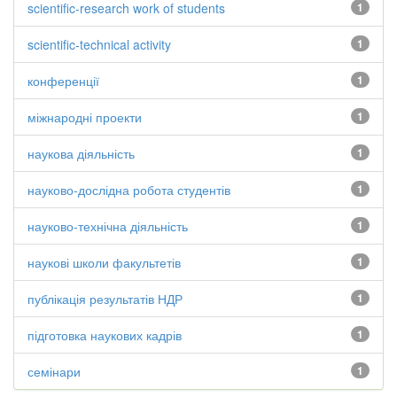
scientific-research work of students
1
scientific-technical activity
1
конференції
1
міжнародні проекти
1
наукова діяльність
1
науково-дослідна робота студентів
1
науково-технічна діяльність
1
наукові школи факультетів
1
публікація результатів НДР
1
підготовка наукових кадрів
1
семінари
1