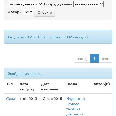
Впорядкування
Автори
Результати 1-1 зі 1 (час пошуку: 0.002 секунди).
назад
1
далі
Знайдені матеріали:
Тип
Дата
Дата
Назва
Автор(и)
випуску
внесення
Other
1-січ-2013
12-лис-2015
Наукова та
-
науково-
технічна
діяльність