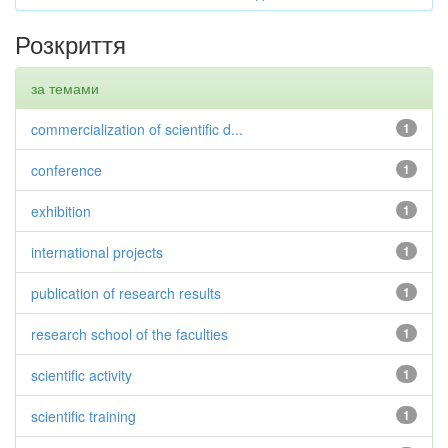
Розкриття
за темами
commercialization of scientific d...
1
conference
1
exhibition
1
international projects
1
publication of research results
1
research school of the faculties
1
scientific activity
1
scientific training
1