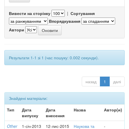
Вивести на сторінку
|
Сортування
Впорядкування
Автори
Результати 1-1 зі 1 (час пошуку: 0.002 секунди).
назад
1
далі
Знайдені матеріали:
Тип
Дата
Дата
Назва
Автор(и)
випуску
внесення
Other
1-січ-2013
12-лис-2015
Наукова та
-