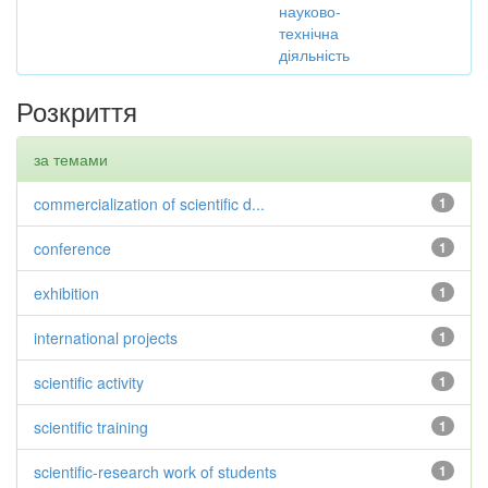
науково-
технічна
діяльність
Розкриття
за темами
commercialization of scientific d...
1
conference
1
exhibition
1
international projects
1
scientific activity
1
scientific training
1
scientific-research work of students
1