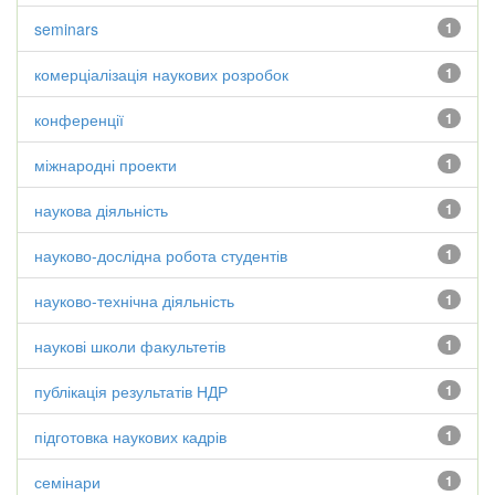
seminars
1
комерціалізація наукових розробок
1
конференції
1
міжнародні проекти
1
наукова діяльність
1
науково-дослідна робота студентів
1
науково-технічна діяльність
1
наукові школи факультетів
1
публікація результатів НДР
1
підготовка наукових кадрів
1
семінари
1