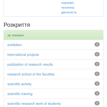
науково-
технічна
діяльність
Розкриття
за темами
exhibition
1
international projects
1
publication of research results
1
research school of the faculties
1
scientific activity
1
scientific training
1
scientific-research work of students
1