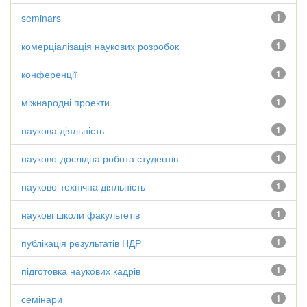
seminars
1
комерціалізація наукових розробок
1
конференції
1
міжнародні проекти
1
наукова діяльність
1
науково-дослідна робота студентів
1
науково-технічна діяльність
1
наукові школи факультетів
1
публікація результатів НДР
1
підготовка наукових кадрів
1
семінари
1