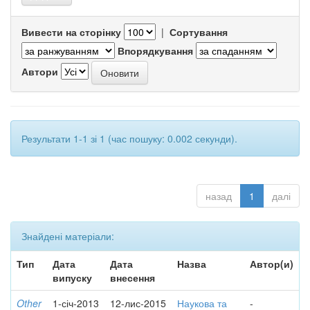
Вивести на сторінку
|
Сортування
Впорядкування
Автори
Результати 1-1 зі 1 (час пошуку: 0.002 секунди).
назад
1
далі
Знайдені матеріали:
Тип
Дата
Дата
Назва
Автор(и)
випуску
внесення
Other
1-січ-2013
12-лис-2015
Наукова та
-