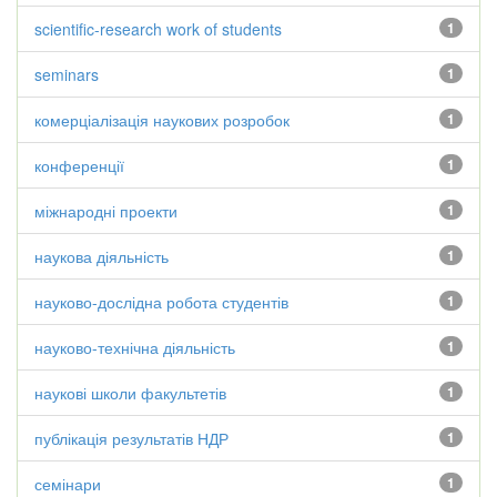
scientific-research work of students
1
seminars
1
комерціалізація наукових розробок
1
конференції
1
міжнародні проекти
1
наукова діяльність
1
науково-дослідна робота студентів
1
науково-технічна діяльність
1
наукові школи факультетів
1
публікація результатів НДР
1
семінари
1