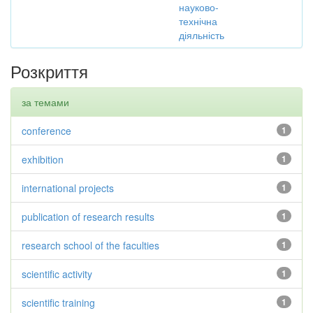
науково-
технічна
діяльність
Розкриття
за темами
conference
1
exhibition
1
international projects
1
publication of research results
1
research school of the faculties
1
scientific activity
1
scientific training
1