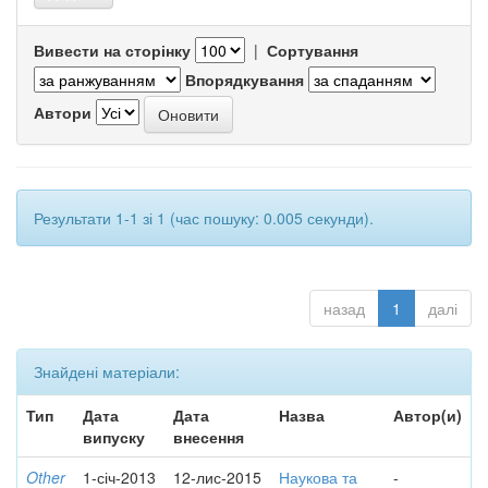
Вивести на сторінку
|
Сортування
Впорядкування
Автори
Результати 1-1 зі 1 (час пошуку: 0.005 секунди).
назад
1
далі
Знайдені матеріали:
Тип
Дата
Дата
Назва
Автор(и)
випуску
внесення
Other
1-січ-2013
12-лис-2015
Наукова та
-