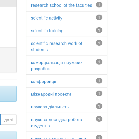
research school of the faculties
1
scientific activity
1
scientific training
1
scientific-research work of
1
students
комерціалізація наукових
1
розробок
конференції
1
міжнародні проекти
1
наукова діяльність
1
науково-дослідна робота
1
далі
студентів
науково-технічна діяльність
1