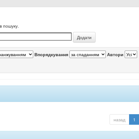
в пошуку.
Впорядкування
Автори
назад
1