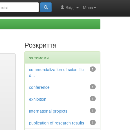
Вхід:
Мова
Розкриття
за темами
commercialization of scientific
1
d...
conference
1
exhibition
1
international projects
1
publication of research results
1