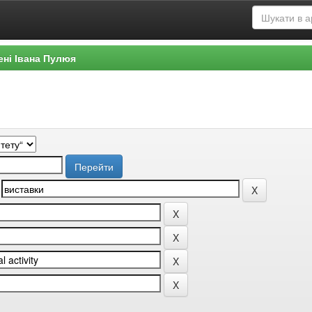
ені Івана Пулюя