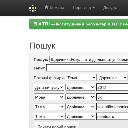
Домівка
Перегляд
Довідка
Skip
ELARTU — Інституційний репозитарій ТНТУ ім
navigation
Пошук
Пошук:
запит
Поточні фільтри:
Почати новий пошук