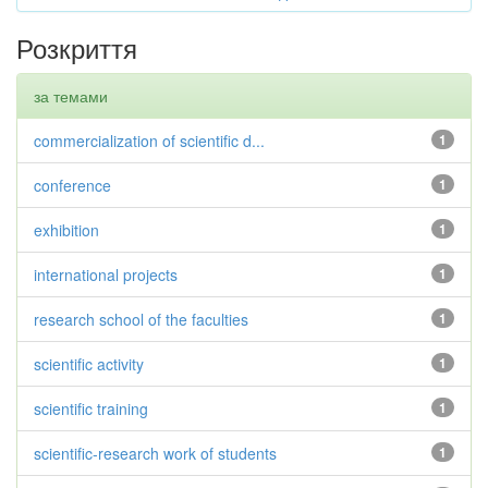
Розкриття
за темами
commercialization of scientific d...
1
conference
1
exhibition
1
international projects
1
research school of the faculties
1
scientific activity
1
scientific training
1
scientific-research work of students
1