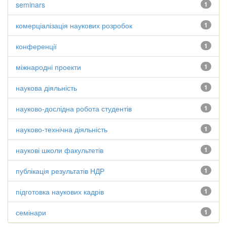
seminars
1
комерціалізація наукових розробок
1
конференції
1
міжнародні проекти
1
наукова діяльність
1
науково-дослідна робота студентів
1
науково-технічна діяльність
1
наукові школи факультетів
1
публікація результатів НДР
1
підготовка наукових кадрів
1
семінари
1