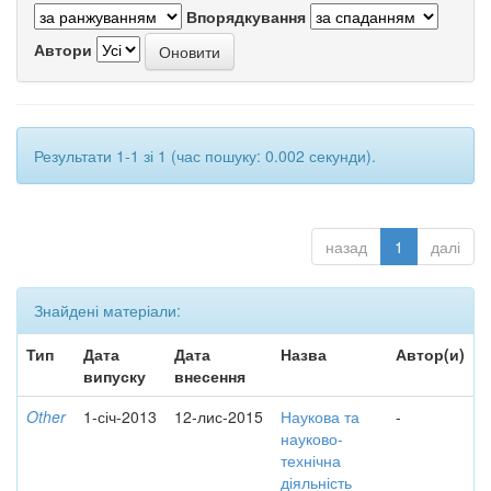
Впорядкування
Автори
Результати 1-1 зі 1 (час пошуку: 0.002 секунди).
назад
1
далі
Знайдені матеріали:
Тип
Дата
Дата
Назва
Автор(и)
випуску
внесення
Other
1-січ-2013
12-лис-2015
Наукова та
-
науково-
технічна
діяльність