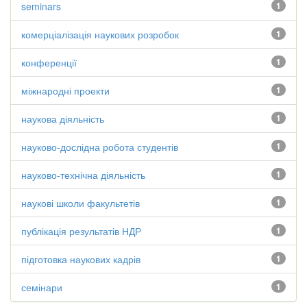
seminars
1
комерціалізація наукових розробок
1
конференції
1
міжнародні проекти
1
наукова діяльність
1
науково-дослідна робота студентів
1
науково-технічна діяльність
1
наукові школи факультетів
1
публікація результатів НДР
1
підготовка наукових кадрів
1
семінари
1