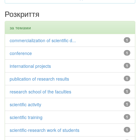
Розкриття
за темами
commercialization of scientific d...
1
conference
1
international projects
1
publication of research results
1
research school of the faculties
1
scientific activity
1
scientific training
1
scientific-research work of students
1