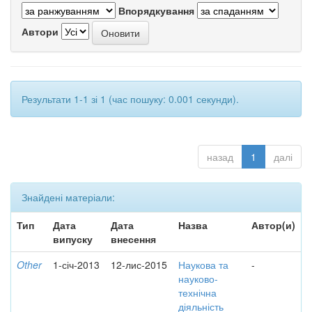
Впорядкування
Автори
Результати 1-1 зі 1 (час пошуку: 0.001 секунди).
назад
1
далі
Знайдені матеріали:
Тип
Дата
Дата
Назва
Автор(и)
випуску
внесення
Other
1-січ-2013
12-лис-2015
Наукова та
-
науково-
технічна
діяльність