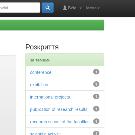
Вхід:
Мова
Розкриття
за темами
conference
1
exhibition
1
international projects
1
publication of research results
1
research school of the faculties
1
scientific activity
1