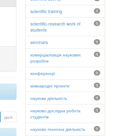
scientific training
1
scientific-research work of
1
students
seminars
1
комерціалізація наукових
1
розробок
конференції
1
міжнародні проекти
1
наукова діяльність
1
науково-дослідна робота
1
студентів
далі
науково-технічна діяльність
1