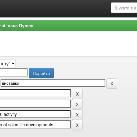
ені Івана Пулюя