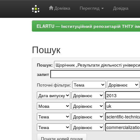
Домівка
Перегляд
Довідка
Skip
ELARTU — Інституційний репозитарій ТНТУ ім
navigation
Пошук
Пошук:
запит
Поточні фільтри:
Почати новий пошук