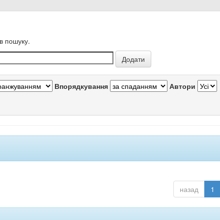
в пошуку.
Впорядкування
Автори
назад
1