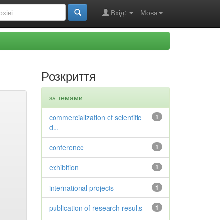
Вхід:
Мова
Розкриття
за темами
commercialization of scientific
1
d...
conference
1
exhibition
1
international projects
1
publication of research results
1