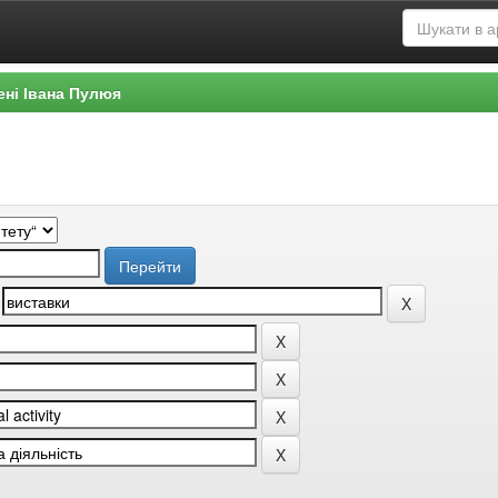
ені Івана Пулюя