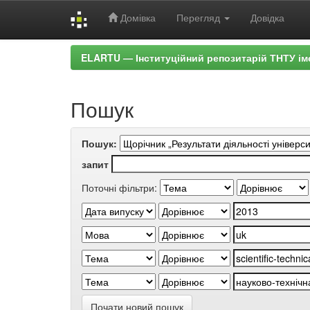
Домівка
Перегляд
Довідка
Skip
ELARTU — Інституційний репозитарій ТНТУ ім
navigation
Пошук
Пошук:
запит
Поточні фільтри:
Почати новий пошук