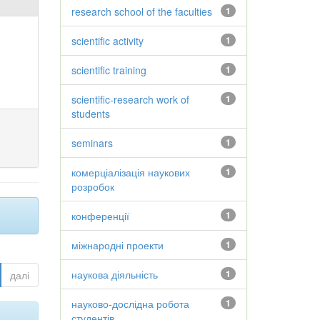
research school of the faculties
1
scientific activity
1
scientific training
1
scientific-research work of
1
students
seminars
1
комерціалізація наукових
1
розробок
конференції
1
міжнародні проекти
1
наукова діяльність
1
далі
науково-дослідна робота
1
студентів