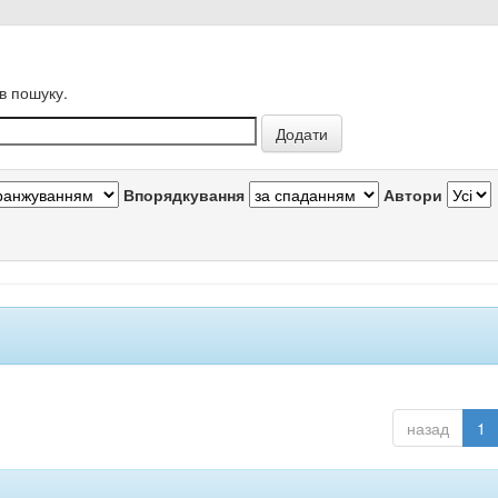
в пошуку.
Впорядкування
Автори
назад
1