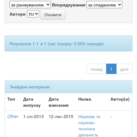
Впорядкування
Автори
Результати 1-1 зі 1 (час пошуку: 0.003 секунди).
назад
1
далі
Знайдені матеріали:
Тип
Дата
Дата
Назва
Автор(и)
випуску
внесення
Other
1-січ-2013
12-лис-2015
Наукова та
-
науково-
технічна
діяльність