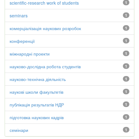
scientific-research work of students
1
seminars
1
комерціалізація наукових розробок
1
конференції
1
міжнародні проекти
1
науково-дослідна робота студентів
1
науково-технічна діяльність
1
наукові школи факультетів
1
публікація результатів НДР
1
підготовка наукових кадрів
1
семінари
1