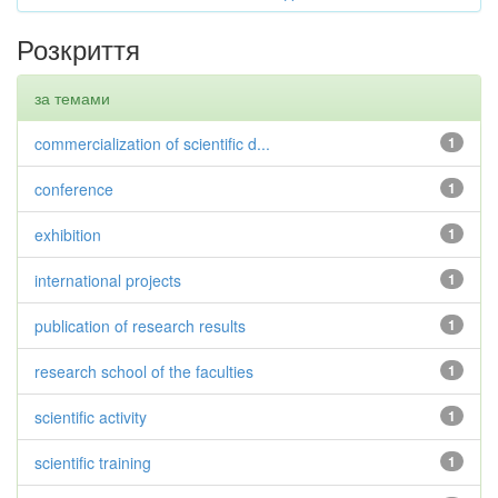
Розкриття
за темами
commercialization of scientific d...
1
conference
1
exhibition
1
international projects
1
publication of research results
1
research school of the faculties
1
scientific activity
1
scientific training
1