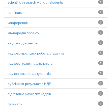
scientific-research work of students
1
seminars
1
конференції
1
міжнародні проекти
1
наукова діяльність
1
науково-дослідна робота студентів
1
науково-технічна діяльність
1
наукові школи факультетів
1
публікація результатів НДР
1
підготовка наукових кадрів
1
семінари
1