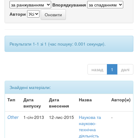
Впорядкування
Автори
Результати 1-1 зі 1 (час пошуку: 0.001 секунди).
назад
1
далі
Знайдені матеріали:
Тип
Дата
Дата
Назва
Автор(и)
випуску
внесення
Other
1-січ-2013
12-лис-2015
Наукова та
-
науково-
технічна
діяльність