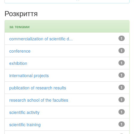
Розкриття
за темами
commercialization of scientific d...
1
conference
1
exhibition
1
international projects
1
publication of research results
1
research school of the faculties
1
scientific activity
1
scientific training
1