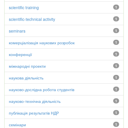
scientific training
1
scientific-technical activity
1
seminars
1
комерціалізація наукових розробок
1
конференції
1
міжнародні проекти
1
наукова діяльність
1
науково-дослідна робота студентів
1
науково-технічна діяльність
1
публікація результатів НДР
1
семінари
1