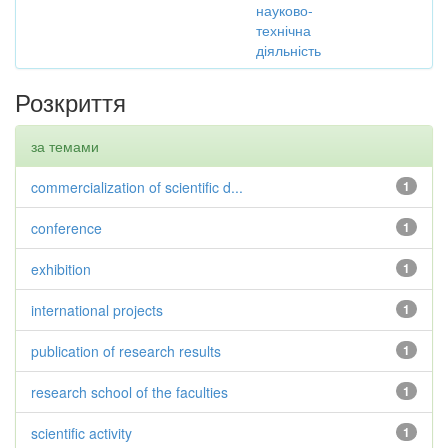
науково-
технічна
діяльність
Розкриття
за темами
commercialization of scientific d...
1
conference
1
exhibition
1
international projects
1
publication of research results
1
research school of the faculties
1
scientific activity
1