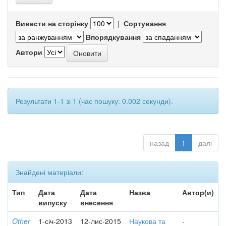
Вивести на сторінку
|
Сортування
Впорядкування
Автори
Результати 1-1 зі 1 (час пошуку: 0.002 секунди).
назад
1
далі
Знайдені матеріали:
Тип
Дата
Дата
Назва
Автор(и)
випуску
внесення
Other
1-січ-2013
12-лис-2015
Наукова та
-